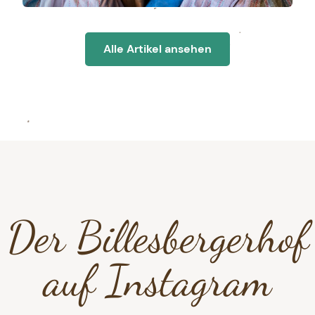
Unser Jahr 2025 am
Alle Artikel ansehen
Billesberger Hof
13.1.26
Erleben
Der Billesbergerhof
auf Instagram